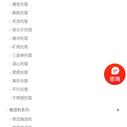
槽型托辊
橡胶托辊
尼龙托辊
高分子托辊
缓冲托辊
矿用托辊
三连串托辊
调心托辊
摩擦托辊
锥形托辊
平行托辊
不锈钢托辊
+
输送机系列
带式输送机