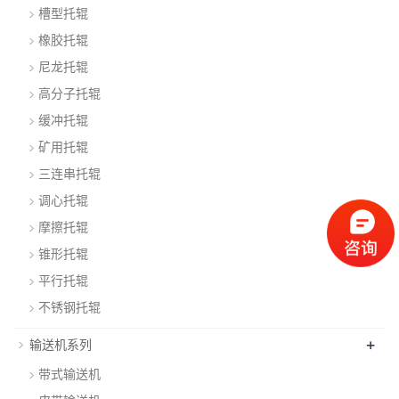
槽型托辊
橡胶托辊
尼龙托辊
高分子托辊
缓冲托辊
矿用托辊
三连串托辊
调心托辊
摩擦托辊
锥形托辊
平行托辊
不锈钢托辊
+
输送机系列
带式输送机