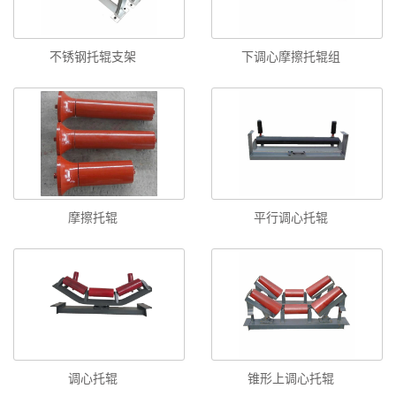
不锈钢托辊支架
下调心摩擦托辊组
摩擦托辊
平行调心托辊
调心托辊
锥形上调心托辊