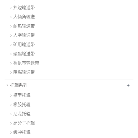
挡边输送带
大倾角输送
耐热输送带
人字输送带
矿用输送带
聚酯输送带
棉帆布输送带
阻燃输送带
+
托辊系列
槽型托辊
橡胶托辊
尼龙托辊
高分子托辊
缓冲托辊