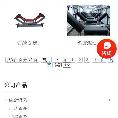
摩擦调心托辊
矿用托辊组
共3 页 页次:1/3 页
首页
上一页
1
2
3
下一页
尾
页
转到
公司产品
+
输送带系列
尼龙输送带
花纹输送带