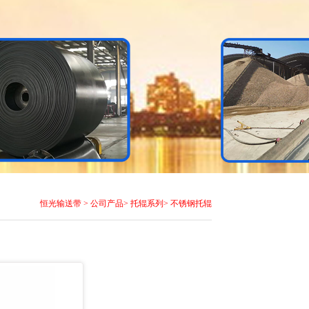
恒光输送带
>
公司产品
>
托辊系列
>
不锈钢托辊