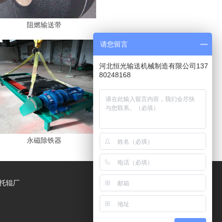
阻燃输送带
请您留言
河北恒光输送机械制造有限公司137
80248168
永磁除铁器
,托辊厂
：